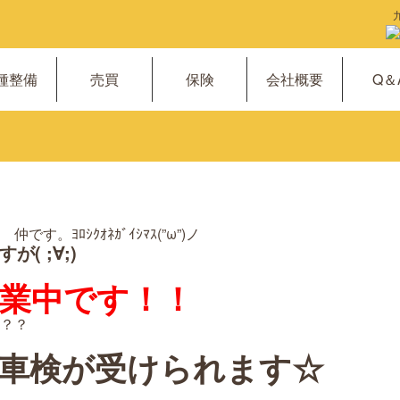
種整備
売買
保険
会社概要
Q＆
。ﾖﾛｼｸｵﾈｶﾞｲｼﾏｽ(”ω”)ノ
( ;∀;)
業中です！！
？？
車検が受けられます☆