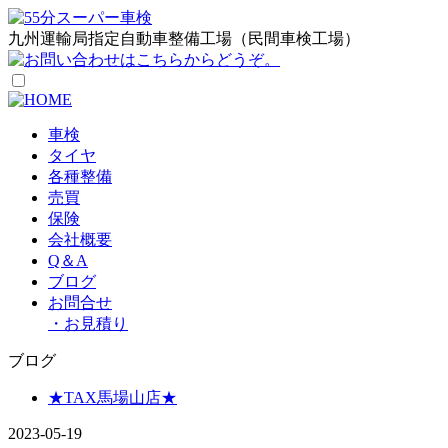
九州運輸局指定自動車整備工場（民間車検工場）
車検
タイヤ
各種整備
売買
保険
会社概要
Q＆A
ブログ
お問合せ
・
お見積り
ブログ
★TAX馬場山店★
2023-05-19