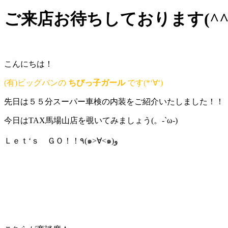
ご来店お待ちしております(^^)
こんにちは！
(有)ビッグバンの
ちびっ子ガール
です(*‘∀‘)
先日は５５分スーパー車検の内装をご紹介いたしました！！
今日はTAX馬場山店を覗いてみましょう(。-`ω-)
Ｌｅｔ‘ｓ ＧＯ！！٩(๑>∀<๑)و