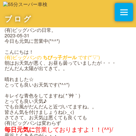
ブログ
(有)ビッグバンの日常。
2023-05-31
今日も元気に営業中(*^^*)
こんにちは！
(有)ビッグバンの
ちびっ子ガール
です(*’▽’)
朝はお天気が悪く、お昼も曇っていましたが・・・
だんだん太陽が出てきて。。
晴れました☆
とっても良いお天気です(*^^*)
キレイな青色をしてますね( *´艸｀)
とっても良い天気♪
でも台風がだんだんと近づいてますね。。
皆さん気を付けましょうね(>_<)
さてさて、お天気は悪くても良くても
(有)ビッグバンは変わらず
毎日元気に
営業しておりますよ！！(^^)/
最近よくあるのが・・・