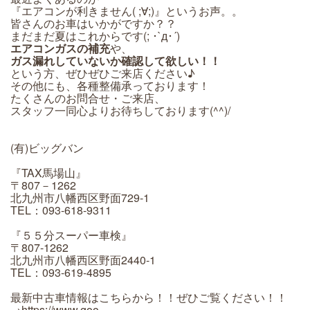
『エアコンが利きません( ;∀;)』というお声。。
皆さんのお車はいかがですか？？
まだまだ夏はこれからです(; ･`д･´)
エアコンガスの補充
や、
ガス漏れしていないか確認して欲しい！！
という方、ぜひぜひご来店ください♪
その他にも、各種整備承っております！
たくさんのお問合せ・ご来店、
スタッフ一同心よりお待ちしております(^^)/
(有)ビッグバン
『TAX馬場山』
〒807－1262
北九州市八幡西区野面729-1
TEL：093-618-9311
『５５分スーパー車検』
〒807-1262
北九州市八幡西区野面2440-1
TEL：093-619-4895
最新中古車情報はこちらから！！ぜひご覧ください！！
→https://www.goo-