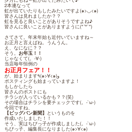
2本連なって
虹が出ていたりもしたみたいですよ(๑>◡<๑)
皆さんは見れましたか？？
虹を見ると良いことがありそうですよね♪
皆さんに良いことがありますように(*´꒳`*)
さてさて。年末年始も近付いていますね～
お正月と言えばね。うんうん。
え、なになに？？
そう。
お年玉！！
じゃなくて(。-∀-)
当店毎年恒例の
お正月フェア！！
が、始まります٩(๑>∀<๑)و
ポスティングも始まっていますよ！
もしかしたら
皆さんのポストにも
チラシが入っているかも？？(笑)
その場合はチラシを要チェックです(。-`ω-)
今回ですね、
【ビッグバン新聞】
というものを
作成いたしました！！
そう、実はちびっ子が作成しました(。-`ω-)
ちびっ子、編集長になりました(๑>∀<๑)