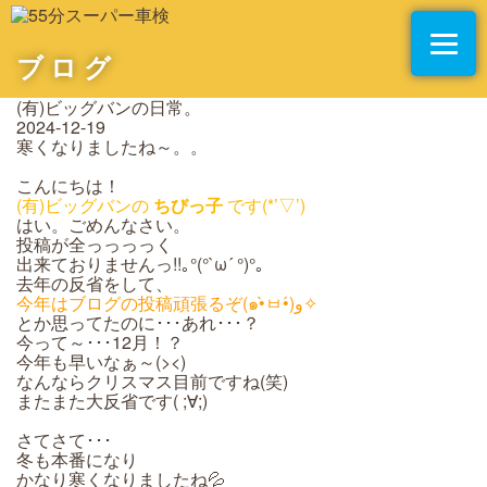
ブログ
(有)ビッグバンの日常。
2024-12-19
寒くなりましたね～。。
こんにちは！
(有)ビッグバンの
ちびっ子
です(*’▽’)
はい。ごめんなさい。
投稿が全っっっっく
出来ておりませんっ!!｡°(°`ω´ °)°｡
去年の反省をして、
今年はブログの投稿頑張るぞ(๑•̀ㅂ•́)و✧
とか思ってたのに･･･あれ･･･？
今って～･･･12月！？
今年も早いなぁ～(><)
なんならクリスマス目前ですね(笑)
またまた大反省です( ;∀;)
さてさて･･･
冬も本番になり
かなり寒くなりましたね💦