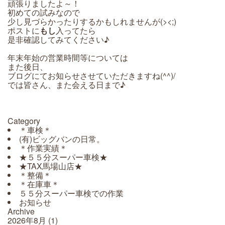
頑張りましたよ～！
初めての試みなので
少し見づらかったりするかもしれませんが(><;)
ポストに
もし
入ってたら
是非確認してみてください♪
年末年始の営業時間等については
また後日、
ブログにてお知らせさせていただきますね(^^)/
では皆さん、また会える日まで♪
Category
＊車検＊
(有)ビッグバンの日常。
＊作業実績＊
★５５分スーパー車検★
★TAX馬場山店★
＊整備＊
＊在庫車＊
５５分スーパー車検での作業
お知らせ
Archive
2026年8月
(1)