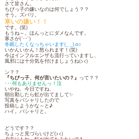
さて皆さん。
ちびっ子の嫌いなのは何でしょう？？
そう。ズバリ。
寒いの嫌い！！
です。(笑)
もうね～。ほんっとにダメなんです。
寒さが(´･･`)
冬眠したくなっちゃいます(_ _).o○
いかんいかん！怒られます！(笑)
今はインフルエンザも流行っていますし、
風邪には十分気を付けましょうね(><)
ン？？
『ちびっ子、何が言いたいの？』
って？？
･･･何もありませんっ！泣
いやね、今日ですね、
朝出勤したら虹が出てまして✨
写真をパシャリしたので
投稿しようかな～と♪
ハイ。パシャリと。
どうです？？
ちょっと見づらいけど(><)
夕方にもね～虹が出てたみたいで♪