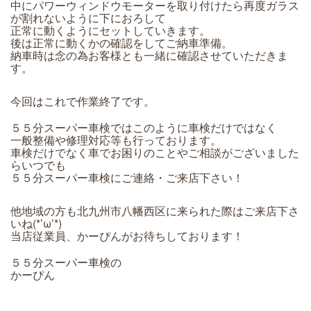
中にパワーウィンドウモーターを取り付けたら再度ガラス
が割れないように下におろして
正常に動くようにセットしていきます。
後は正常に動くかの確認をしてご納車準備。
納車時は念の為お客様とも一緒に確認させていただきま
す。
今回はこれで作業終了です。
５５分スーパー車検ではこのように車検だけではなく
一般整備や修理対応等も行っております。
車検だけでなく車でお困りのことやご相談がございました
らいつでも
５５分スーパー車検にご連絡・ご来店下さい！
他地域の方も北九州市八幡西区に来られた際はご来店下さ
いね(*’ω’*)
当店従業員、かーぴんがお待ちしております！
５５分スーパー車検の
かーぴん