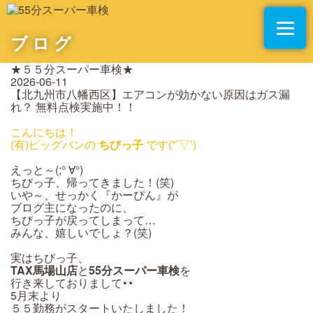
ブログ
★５５分スーパー車検★
2026-06-11
【北九州市八幡西区】エアコンが効かない原因はガス漏
れ？ 無料点検実施中！！
こんにちは！
(有)ビッグバンの
ちびっ子
です(*’▽’)
えっと～(;° ∀°)
ちびっ子、帰ってきました！(笑)
いや～、せっかく『かーぴん』が
ブログ主になったのに、
ちびっ子が戻ってしまって…
みんな、嬉しいでしょ？(笑)
実はちびっ子、
TAX馬場山店
と
55分スーパー車検
を
行き来しておりまして
5月末より
５５勤務がスタートいたしました！