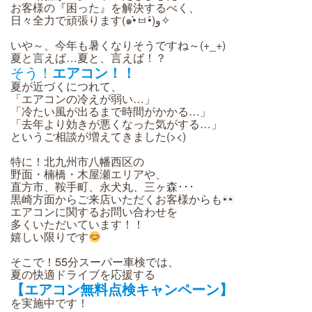
お客様の『困った』を解決するべく、
日々全力で頑張ります(๑•̀ㅂ•́)و✧
いや～、今年も暑くなりそうですね～(+_+)
夏と言えば…夏と、言えば！？
そう！
エアコン！！
夏が近づくにつれて、
「エアコンの冷えが弱い…」
「冷たい風が出るまで時間がかかる…」
「去年より効きが悪くなった気がする…」
というご相談が増えてきました(><)
特に！北九州市八幡西区の
野面・楠橋・木屋瀬エリアや、
直方市、鞍手町、永犬丸、三ヶ森･･･
黒崎方面からご来店いただくお客様からも
エアコンに関するお問い合わせを
多くいただいています！！
嬉しい限りです
そこで！55分スーパー車検では、
夏の快適ドライブを応援する
【エアコン無料点検キャンペーン】
を実施中です！