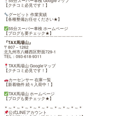
55分スーパー車検 Googleマップ
【クチコミ必見です！】
グーピット 作業実績
【各種整備お任せください★】
55分スーパー車検 ホームページ
【ブログも要チェック★】
￣￣￣￣￣￣￣￣￣￣￣￣￣￣￣￣￣￣￣
『TAX馬場山』
〒807－1262
北九州市八幡西区野面729-1
TEL：093-618-9311
TAX馬場山 Googleマップ
【クチコミ必見です！】
カーセンサー 在庫一覧
【新着物件 続々入荷中！】
TAX馬場山 ホームページ
【ブログも要チェック★】
＊～＊～＊～＊～＊～＊～＊～＊～＊～＊
公式LINEアカウント