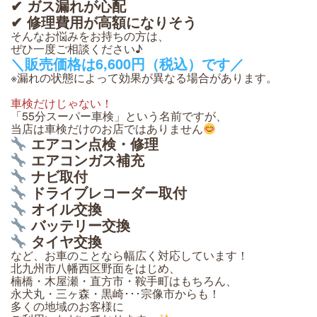
✔ ガス漏れが心配
✔ 修理費用が高額になりそう
そんなお悩みをお持ちの方は、
ぜひ一度ご相談ください♪
＼販売価格は6,600円（税込）です／
※漏れの状態によって効果が異なる場合があります。
車検だけじゃない！
「55分スーパー車検」という名前ですが、
当店は車検だけのお店ではありません
エアコン点検・修理
エアコンガス補充
ナビ取付
ドライブレコーダー取付
オイル交換
バッテリー交換
タイヤ交換
など、お車のことなら幅広く対応しています！
北九州市八幡西区野面をはじめ、
楠橋・木屋瀬・直方市・鞍手町はもちろん、
永犬丸・三ヶ森・黒崎･･･宗像市からも！
多くの地域のお客様に