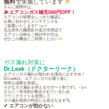
実施しています
無料で
さらに期間中は、
エアコンガス補充500円OFF！
エアコンの状態をしっかり確認し、
お車に合わせたメンテナンスを
ご提案いたします(*`･ω･)ゞ
北九州市八幡西区や直方市周辺で
エアコン点検をご検討中の方は、
ぜひこの機会にご利用ください
ガス漏れ対策に
Dr.Leak（ドクターリーク）
エアコンガス漏れが疑われる場合におすすめ！
Dr.Leakは、エアコンガスの通り道に
特殊な油膜を形成し、
小さなガス漏れを抑えるサポート剤です(。-`ω-)
さらに！蛍光剤が配合されているため、
ブラックライトを使用して
ガス漏れ箇所の特定にも役立ちます
✔ エアコンが効かない